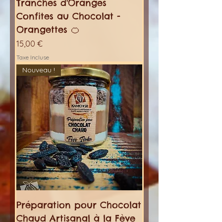
Tranches d'Oranges
Confites au Chocolat -
Orangettes 🍊
Prix
15,00 €
Taxe Incluse
Nouveau !
Préparation pour Chocolat
Chaud Artisanal à la Fève