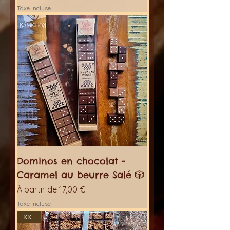
Taxe Incluse
Dominos en chocolat -
Caramel au beurre Salé 🎲
Prix promotionnel
À partir de
17,00 €
Taxe Incluse
XXL