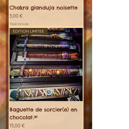
Chakra gianduja noisette
Prix
3,00 €
Taxe Incluse
EDITION LIMITEE
Baguette de sorcier(e) en
chocolat🎆
Prix
15,00 €