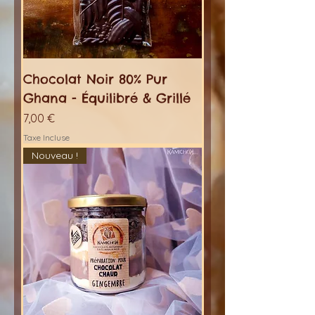
Chocolat Noir 80% Pur
Ghana - Équilibré & Grillé
Prix
7,00 €
Taxe Incluse
Nouveau !