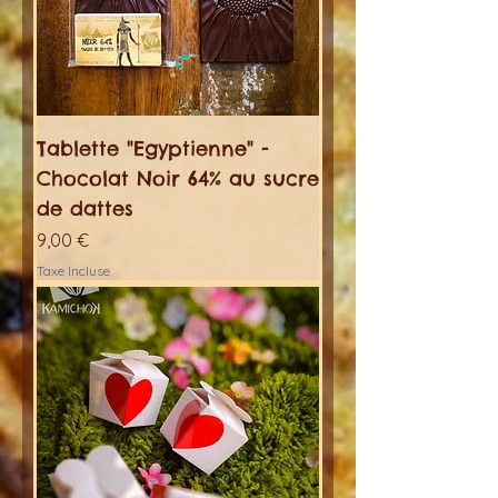
Tablette "Egyptienne" -
Chocolat Noir 64% au sucre
de dattes
Prix
9,00 €
Taxe Incluse