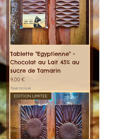
Tablette "Egyptienne" -
Chocolat au Lait 45% au
sucre de Tamarin
Prix
9,00 €
Taxe Incluse
EDITION LIMITEE