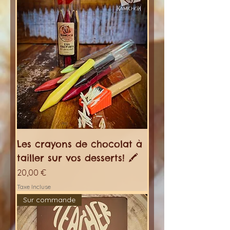
Les crayons de chocolat à
tailler sur vos desserts! 🖍
Prix
20,00 €
Taxe Incluse
Sur commande