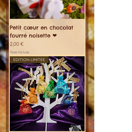
Petit cœur en chocolat
fourré noisette ❤
Prix
2,00 €
Taxe Incluse
EDITION LIMITEE