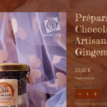
Prépar
Chocol
Artisan
Gingem
Prix
20,00 €
Taxe Incluse
Quantité
*
Il ne reste que 5 art