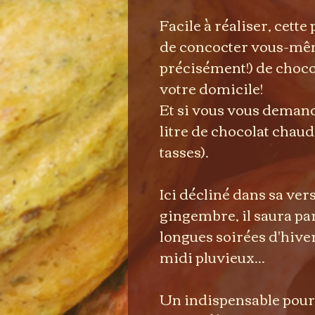
Facile à réaliser, cett
de concocter vous-même 
précisément!) de choco
votre domicile!
Et si vous vous demand
litre de chocolat chaud
tasses).
Ici décliné dans sa ver
gingembre, il saura p
longues soirées d'hiv
midi pluvieux...
Un indispensable pour 