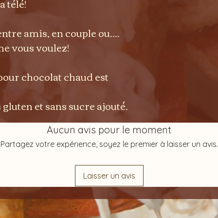
 télé!
ntre amis, en couple ou....
e vous voulez!
pour chocolat chaud est
 gluten et sans sucre ajouté.
Aucun avis pour le moment
Partagez votre expérience, soyez le premier à laisser un avis.
Laisser un avis