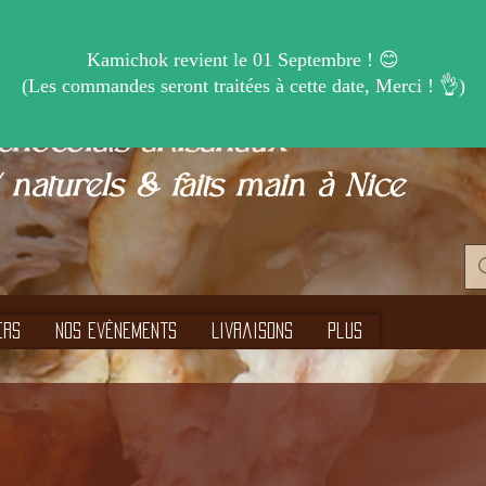
chocolats artisanaux
 naturels & faits main à Nice
ers
Nos Evènements
Livraisons
Plus